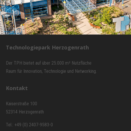
Technologiepark Herzogenrath
Der TPH bietet auf über 25.000 m² Nutzfläche
Raum für Innovation, Technologie und Networking.
Kontakt
Kaiserstraße 100
52314 Herzogenrath
Tel.: +49 (0) 2407-9583-0