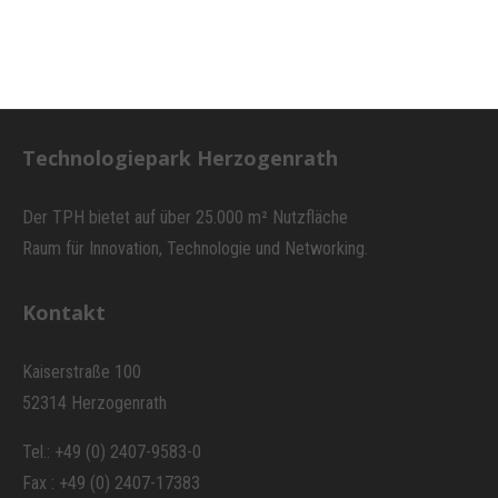
Technologiepark Herzogenrath
Der TPH bietet auf über 25.000 m² Nutzfläche
Raum für Innovation, Technologie und Networking.
Kontakt
Kaiserstraße 100
52314 Herzogenrath
Tel.: +49 (0) 2407-9583-0
Fax : +49 (0) 2407-17383